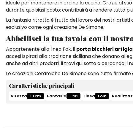
ideale per mantenere in ordine la cucina. Grazie al su
durante qualsiasi pasto: contribuirà a rendere tutto pi
La fantasia ritratta è frutto del lavoro dei nostri artis
esclusivo come ogni creazione De Simone.
Abbellisci la tua tavola con il nostr
Appartenente alla linea Fok, il
porta bicchieri artigi
accesi ispirati alla tradizione siciliana che donano alle
anche ad altri prodotti: li trovi qui sotto o cercando il 
Le creazioni Ceramiche De Simone sono tutte firmate e
Caratteristiche principali
Altezza
19 cm
Fantasia
Fiori
Linea
Folk
Realizzaz