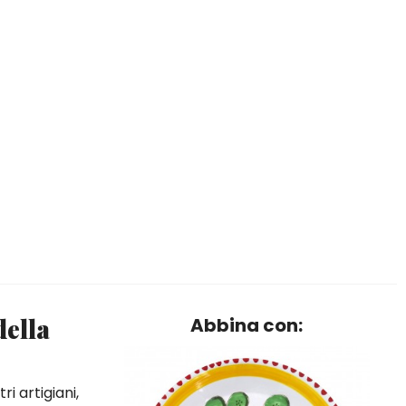
della
Abbina con:
ri artigiani,