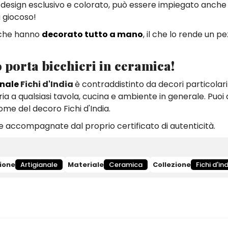
o design esclusivo e colorato, può essere impiegato anche 
ù giocoso!
ti che hanno
decorato tutto a mano
, il che lo rende un p
o porta bicchieri in ceramica!
anale
Fichi d'India
è contraddistinto da decori particolari
gria a qualsiasi tavola, cucina e ambiente in generale. Puoi
nome del decoro Fichi d'India.
 accompagnate dal proprio certificato di autenticità.
ione
Artigianale
Materiale
Ceramica
Collezione
Fichi d'in