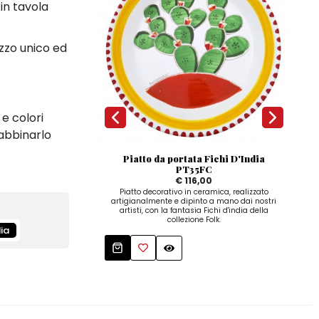
in tavola
ezzo unico ed
 e colori
 abbinarlo
Piatto da portata Fichi D'India
P
PT35FC
€ 116,00
Poggi
Piatto decorativo in ceramica, realizzato
artigianalmente e dipinto a mano dai nostri
artisti, con la fantasia Fichi d'india della
collezione Folk.
dia