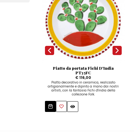
Piatto da portata Fichi D'India
D
PT35FC
€ 116,00
Dis
dip
Piatto decorativo in ceramica, realizzato
artigianalmente e dipinto a mano dai nostri
artisti, con la fantasia Fichi d'india della
collezione Folk.