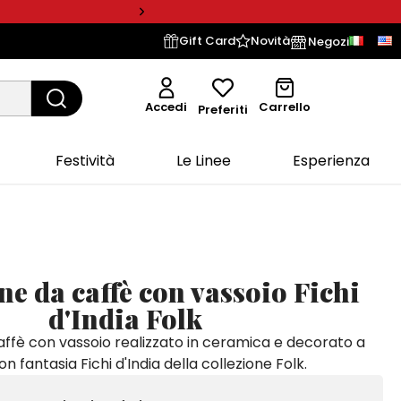
Gift Card
Novità
Negozi
Accedi
Carrello
Preferiti
Festività
Le Linee
Esperienza
ine da caffè con vassoio Fichi
d'India Folk
affè con vassoio realizzato in ceramica e decorato a
 fantasia Fichi d'India della collezione Folk.