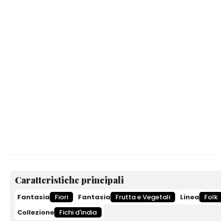
Caratteristiche principali
Fantasia
Fiori
Fantasia
Frutta e Vegetali
Linea
Folk
Collezione
Fichi d'india