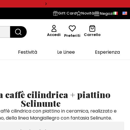
Gift Card
Novità
Negozi
Accedi
Carrello
Preferiti
Festività
Le Linee
Esperienza
 caffè cilindrica + piattino
Selinunte
affè cilindrica con piattino in ceramica, realizzato e
o, della linea Mangiallegro con fantasia Selinunte.