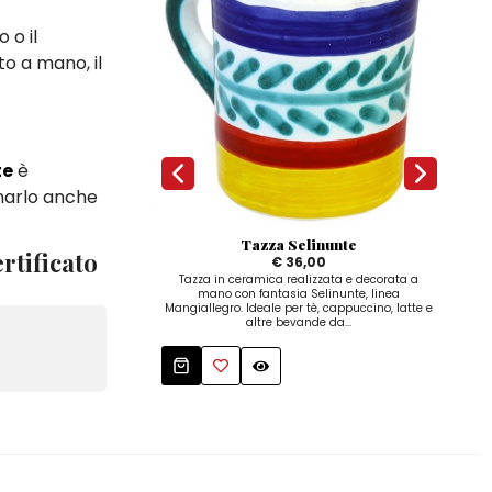
 o il
to a mano, il
te
è
inarlo anche
Tazza Selinunte
rtificato
€ 36,00
Tazza in ceramica realizzata e decorata a
Teier
mano con fantasia Selinunte, linea
della
Mangiallegro. Ideale per tè, cappuccino, latte e
altre bevande da...