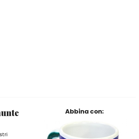
nunte
Abbina con:
stri