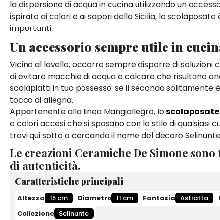
la dispersione di acqua in cucina utilizzando un access
ispirato ai colori e ai sapori della Sicilia, lo scolaposat
importanti.
Un accessorio sempre utile in cucin
Vicino al lavello, occorre sempre disporre di soluzioni ch
di evitare macchie di acqua e calcare che risultano anc
scolapiatti in tuo possesso: se il secondo solitamente 
tocco di allegria.
Appartenente alla linea Mangiallegro, lo
scolaposate 
e colori accesi che si sposano con lo stile di qualsiasi 
trovi qui sotto o cercando il nome del decoro Selinunte
Le creazioni Ceramiche De Simone sono t
di autenticità.
Caratteristiche principali
Altezza
15 cm
Diametro
11 cm
Fantasia
Astratta
Collezione
Selinunte