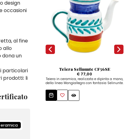
uo design
le occasioni
etta, al fine
 allo
mo dona un
Teiera Selinunte CF56SE
 particolari
€ 77,00
prodotti: li
Teiera in ceramica, realizzata e dipinta a mano,
Piat
della linea Mangiallegro con fantasia Selinunte.
Man
rtificato
eramica