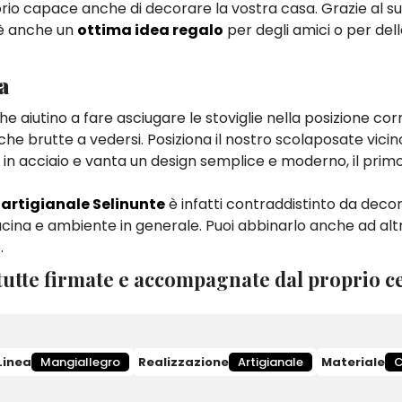
orio capace anche di decorare la vostra casa. Grazie al s
e è anche un
ottima idea regalo
per degli amici o per del
a
e aiutino a fare asciugare le stoviglie nella posizione corr
he brutte a vedersi. Posiziona il nostro scolaposate vicino
è in acciaio e vanta un design semplice e moderno, il pri
artigianale Selinunte
è infatti contraddistinto da decori
cucina e ambiente in generale. Puoi abbinarlo anche ad altri 
.
utte firmate e accompagnate dal proprio ce
Linea
Mangiallegro
Realizzazione
Artigianale
Materiale
C