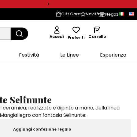
Gift Card
Novità
Negozi
Accedi
Carrello
Preferiti
Festività
Le Linee
Esperienza
te Selinunte
 ceramica, realizzato e dipinto a mano, della linea
Mangiallegro con fantasia Selinunte.
Aggiungi confezione regalo