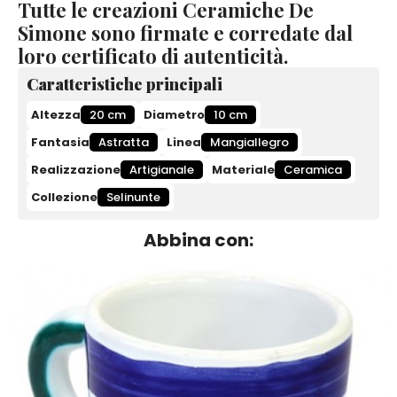
Tutte le creazioni Ceramiche De
Simone sono firmate e corredate dal
loro certificato di autenticità.
Caratteristiche principali
Altezza
20 cm
Diametro
10 cm
Fantasia
Astratta
Linea
Mangiallegro
Realizzazione
Artigianale
Materiale
Ceramica
Collezione
Selinunte
Abbina con: