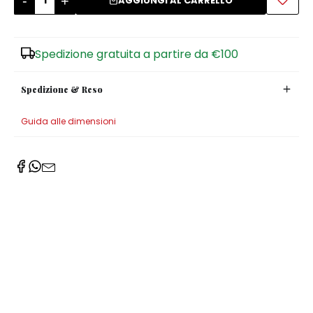
-
+
AGGIUNGI AL CARRELLO
Zuccheriere
Spedizione gratuita a partire da €100
Spedizione & Reso
Guida alle dimensioni