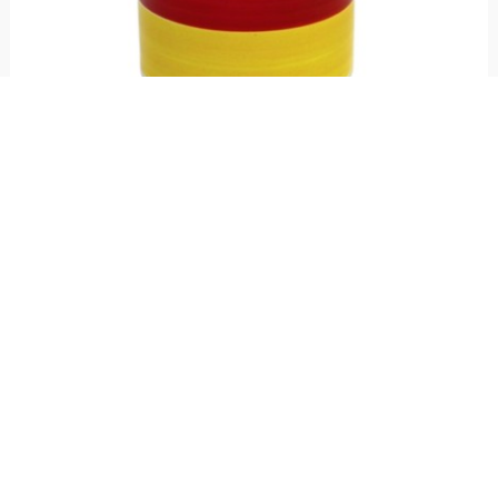
Portabottiglia o utensili Selinunte
€ 69,00
Portabottiglie o utensili realizzato in ceramica e dipinto a mano con fantasia
Selinunte, linea Mangiallegro.
Resta aggiornato!
Registrati adesso alla nostra newsletter per