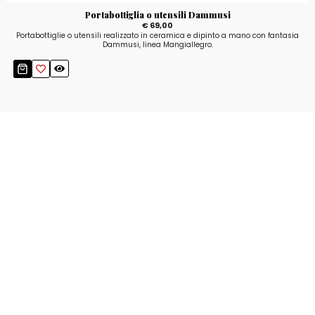
Portabottiglia o utensili Dammusi
€ 69,00
Portabottiglie o utensili realizzato in ceramica e dipinto a mano con fantasia
Dammusi, linea Mangiallegro.
Resta aggiornato!
Registrati adesso alla nostra newsletter per
ricevere il 10% di sconto sul tuo acquisto e le
nostre promozioni!