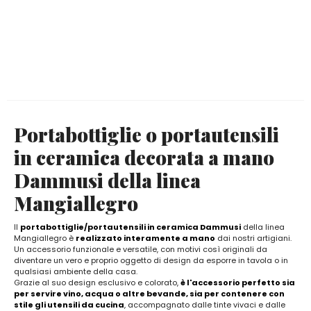
Portabottiglie o portautensili
in ceramica decorata a mano
Dammusi della linea
Mangiallegro
Il
portabottiglie/portautensili in ceramica Dammusi
della linea
Mangiallegro è
realizzato interamente a mano
dai nostri artigiani.
Un accessorio funzionale e versatile, con motivi così originali da
diventare un vero e proprio oggetto di design da esporre in tavola o in
qualsiasi ambiente della casa.
Grazie al suo design esclusivo e colorato,
è l'accessorio perfetto sia
per servire vino, acqua o altre bevande, sia per contenere con
stile gli utensili da cucina
, accompagnato dalle tinte vivaci e dalle