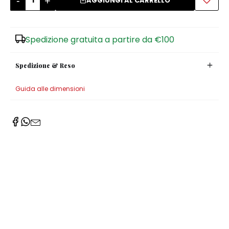
-
+
AGGIUNGI AL CARRELLO
Zuccheriere
Spedizione gratuita a partire da €100
Spedizione & Reso
Guida alle dimensioni