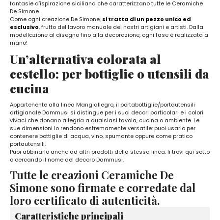
fantasie d’ispirazione siciliana che caratterizzano tutte le Ceramiche
De Simone.
Come ogni creazione De Simone,
si tratta di un pezzo unico ed
esclusivo
, frutto del lavoro manuale dei nostri artigiani e artisti. Dalla
modellazione al disegno fino alla decorazione, ogni fase è realizzata a
mano!
Un’alternativa colorata al
cestello: per bottiglie o utensili da
cucina
Appartenente alla linea Mangiallegro, il portabottiglie/portautensili
artigianale Dammusi si distingue per i suoi decori particolari e i colori
vivaci che donano allegria a qualsiasi tavola, cucina o ambiente. Le
sue dimensioni lo rendono estremamente versatile: puoi usarlo per
contenere bottiglie di acqua, vino, spumante oppure come pratico
portautensili.
Puoi abbinarlo anche ad altri prodotti della stessa linea: li trovi qui sotto
o cercando il nome del decoro Dammusi.
Tutte le creazioni Ceramiche De
Simone sono firmate e corredate dal
loro certificato di autenticità.
Caratteristiche principali