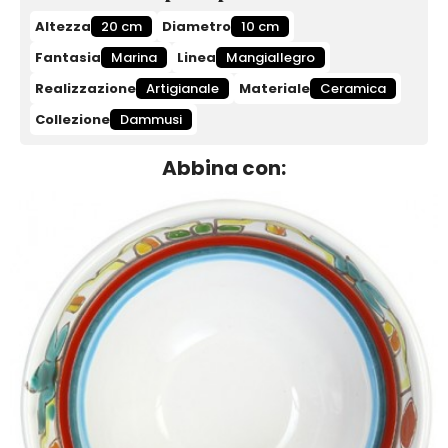
Altezza
20 cm
Diametro
10 cm
Fantasia
Marina
Linea
Mangiallegro
Realizzazione
Artigianale
Materiale
Ceramica
Collezione
Dammusi
Abbina con: