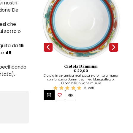
i nostri
zione De
esi che
ui sotto o
eguita da
15
e
45
specificando
Ciotola Dammusi
Ta
€ 22,00
ortata).
Ciotola in ceramica realizzata e dipinta a mano
con fantasia Dammusi, linea Mangiallegro.
Set 
Disponibile in varie misure.
cer
2
voti
li