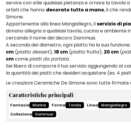
servire con stile qualsiasi pietanza e ornare la tavola a
artisti che hanno
decorato tutto a mano
, il che re
Simone.
Appartenente alla linea Mangiallegro, il
servizio di pi
donano allegria a qualsiasi tavola, cucina e ambiente in 
cercando il nome del decoro Dammusi.
A seconda del diametro, ogni piatto ha la sua funzione; s
cm
(
piatto dessert
),
18 cm
(
piatto frutta
),
20 cm
(
pia
cm
come
piatti da portata
.
Sei libero di comporre il tuo servizio aggiungendo al ca
la quantità dei piatti che desideri acquistare (es. 4 piatti
Le creazioni Ceramiche De Simone sono tutte firmate e
Caratteristiche principali
Fantasia
Marina
Forma
Tonda
Linea
Mangiallegro
Collezione
Dammusi