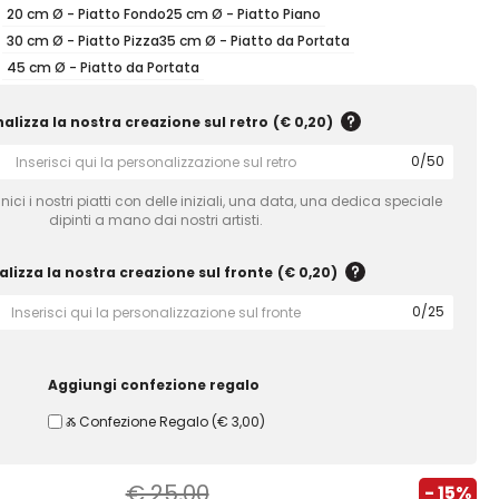
20 cm Ø - Piatto Fondo
25 cm Ø - Piatto Piano
30 cm Ø - Piatto Pizza
35 cm Ø - Piatto da Portata
45 cm Ø - Piatto da Portata
alizza la nostra creazione sul retro
(
€ 0,20
)
0
/
50
ici i nostri piatti con delle iniziali, una data, una dedica speciale
dipinti a mano dai nostri artisti.
lizza la nostra creazione sul fronte
(
€ 0,20
)
0
/
25
Aggiungi confezione regalo
Ⰶ Confezione Regalo
(
€ 3,00
)
€ 25,00
- 15%