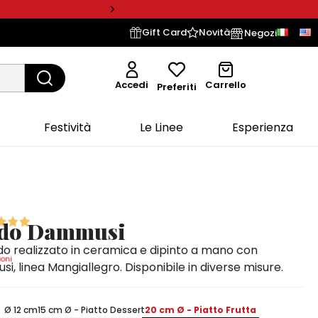
Gift Card
Novità
Negozi
Accedi
Carrello
Preferiti
Festività
Le Linee
Esperienza
ndo Dammusi
do realizzato in ceramica e dipinto a mano con
oni
i, linea Mangiallegro. Disponibile in diverse misure.
Ø 12 cm
15 cm Ø - Piatto Dessert
20 cm Ø - Piatto Frutta