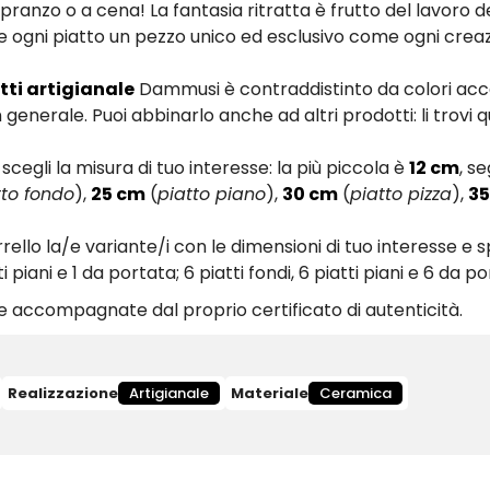
 pranzo o a cena! La fantasia ritratta è frutto del lavoro de
nde ogni piatto un pezzo unico ed esclusivo come ogni crea
atti artigianale
Dammusi è contraddistinto da colori acc
generale. Puoi abbinarlo anche ad altri prodotti: li trovi q
cegli la misura di tuo interesse: la più piccola è
12 cm
, s
tto fondo
),
25 cm
(
piatto piano
),
30 cm
(
piatto pizza
),
35
rrello la/e variante/i con le dimensioni di tuo interesse e 
 piani e 1 da portata; 6 piatti fondi, 6 piatti piani e 6 da p
 accompagnate dal proprio certificato di autenticità.
Realizzazione
Artigianale
Materiale
Ceramica