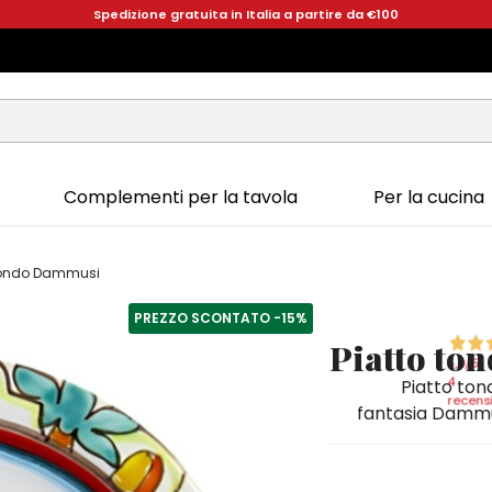
Spedizione gratuita in Italia a partire da €100
Complementi per la tavola
Per la cucina
 tondo Dammusi
PREZZO SCONTATO
-15%
Piatto to
5,0
/5
4
Piatto ton
recensi
fantasia Dammus