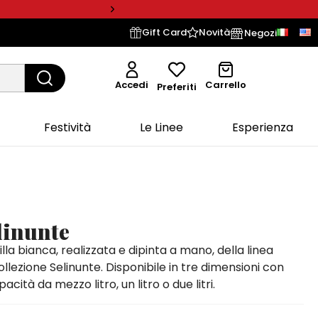
Gift Card
Novità
Negozi
Accedi
Carrello
Preferiti
Festività
Le Linee
Esperienza
linunte
lla bianca, realizzata e dipinta a mano, della linea
llezione Selinunte. Disponibile in tre dimensioni con
acità da mezzo litro, un litro o due litri.