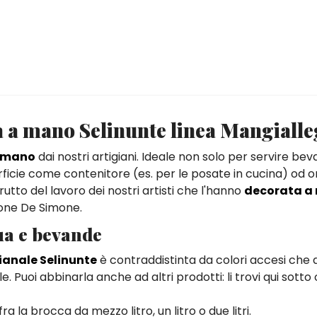
a a mano Selinunte linea Mangiall
a mano
dai nostri artigiani. Ideale non solo per servire b
rficie come contenitore (es. per le posate in cucina) od 
rutto del lavoro dei nostri artisti che l'hanno
decorata a
ione De Simone.
ua e bevande
ianale Selinunte
è contraddistinta da colori accesi che
e. Puoi abbinarla anche ad altri prodotti: li trovi qui sott
a la brocca da mezzo litro, un litro o due litri.