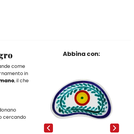
egro
Abbina con:
evande come
ornamento in
 mano
, il che
 donano
o o cercando