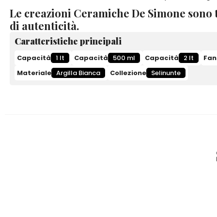
Le creazioni Ceramiche De Simone sono t
di autenticità.
Caratteristiche principali
Capacità
1 lt
Capacità
500 ml
Capacità
2 lt
Fan
Materiale
Argilla Bianca
Collezione
Selinunte