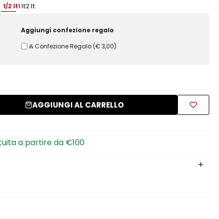
1/2 lt
1 lt
2 lt
Aggiungi confezione regalo
Ⰶ Confezione Regalo
(
€ 3,00
)
AGGIUNGI AL CARRELLO
tuita a partire da €100