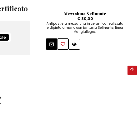
rtificato
Mezzaluna Selinunte
€ 30,00
Antipastiera mezzaluna in ceramica realizzata
Ant
e dipinta a mano con fantasia Selinunte, linea
dipi
Mangiallegro.
Mang
ale
!