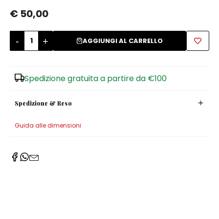
€ 50,00
Zuccheriere
-
+
AGGIUNGI AL CARRELLO
Spedizione gratuita a partire da €100
Spedizione & Reso
Guida alle dimensioni