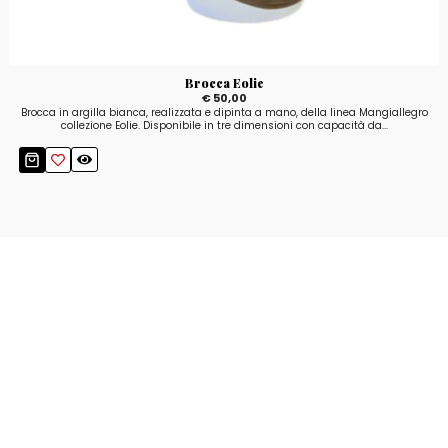
Brocca Eolie
€ 50,00
Brocca in argilla bianca, realizzata e dipinta a mano, della linea Mangiallegro
collezione Eolie. Disponibile in tre dimensioni con capacità da...
Resta aggiornato!
Registrati adesso alla nostra newsletter per
ricevere il 10% di sconto sul tuo acquisto e le
nostre promozioni!