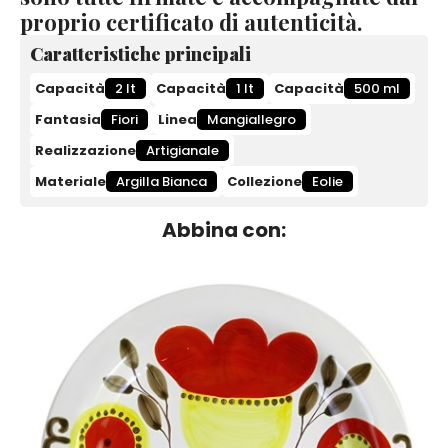
proprio certificato di autenticità.
Caratteristiche principali
Capacità
2 lt
Capacità
1 lt
Capacità
500 ml
Fantasia
Fiori
Linea
Mangiallegro
Realizzazione
Artigianale
Materiale
Argilla Bianca
Collezione
Eolie
Abbina con: