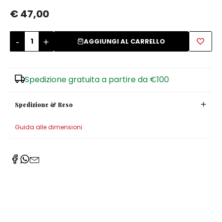
€ 47,00
Zuccheriere
-
+
AGGIUNGI AL CARRELLO
Spedizione gratuita a partire da €100
Spedizione & Reso
Guida alle dimensioni