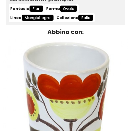
Fantasia
Fiori
Forma
Ovale
Linea
Mangiallegro
Collezione
Eolie
Abbina con: