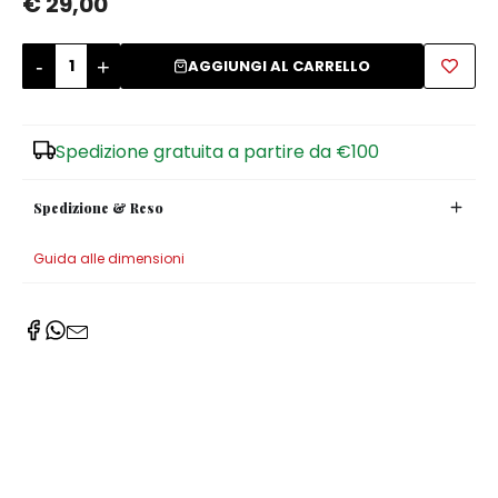
€ 29,00
Zuccheriere
-
+
AGGIUNGI AL CARRELLO
Spedizione gratuita a partire da €100
Spedizione & Reso
Guida alle dimensioni