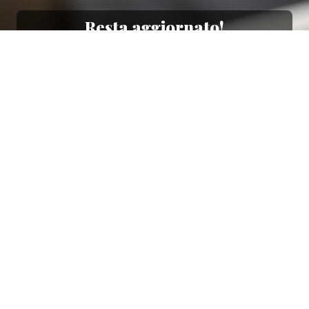
Resta aggiornato!
Registrati adesso alla nostra newsletter per
ricevere il 10% di sconto sul tuo acquisto e le
nostre promozioni!
Iscriviti
Ho letto e accetto le condizioni contenute nella
Privacy Policy
.
Ottimo