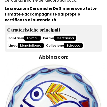
cercando il nome del decoro Scirocco.
Le creazioni Ceramiche De Simone sono tutte
firmate e accompagnate dal proprio
certificato di autenticità.
Caratteristiche principali
Fantasia
Animali
Forma
Mezzaluna
Linea
Mangiallegro
Collezione
Scirocco
Abbina con: