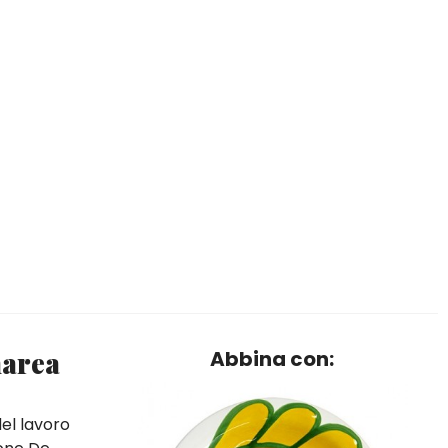
narea
Abbina con:
del lavoro