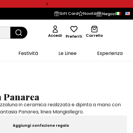
Gift Card
Novità
Negozi
Accedi
Carrello
Preferiti
Festività
Le Linee
Esperienza
a Panarea
zzaluna in ceramica realizzata e dipinta a mano con
fantasia Panarea, linea Mangiallegro.
Aggiungi confezione regalo