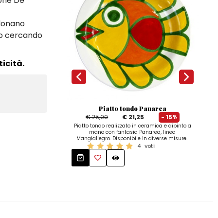
ione De
 donano
o o cercando
icità.
Piatto tondo Panarea
P
€ 25,00
€ 21,25
- 15%
Porta
Piatto tondo realizzato in ceramica e dipinto a
dip
mano con fantasia Panarea, linea
Mangiallegro. Disponibile in diverse misure.
4
voti