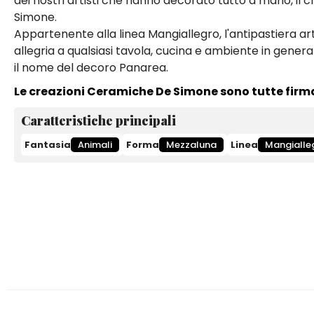
dei nostri artisti che hanno decorato tutto a mano, il
Simone.
Appartenente alla linea Mangiallegro, l'antipastiera a
allegria a qualsiasi tavola, cucina e ambiente in general
il nome del decoro Panarea.
Le creazioni Ceramiche De Simone sono tutte firm
Caratteristiche principali
Fantasia
Animali
Forma
Mezzaluna
Linea
Mangialle