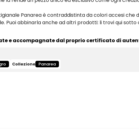
 che la rende un pezzo unico ed esclusivo come ogni creaz
rtigianale Panarea è contraddistinta da colori accesi che
e. Puoi abbinarla anche ad altri prodotti: li trovi qui sott
ate e accompagnate dal proprio certificato di autent
gro
Collezione
Panarea