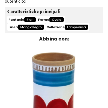
autenticità.
Caratteristiche principali
Fantasia
Fiori
Forma
Ovale
Linea
Mangiallegro
Collezione
Lampedusa
Abbina con: