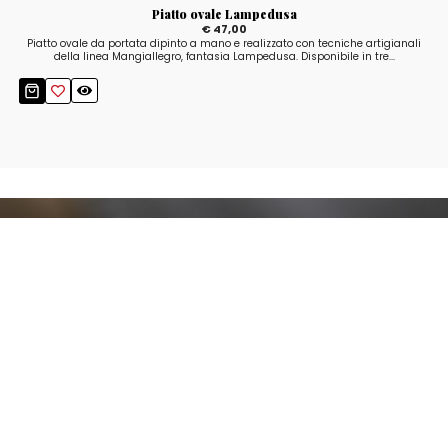
Piatto ovale Lampedusa
€ 47,00
Piatto ovale da portata dipinto a mano e realizzato con tecniche artigianali
della linea Mangiallegro, fantasia Lampedusa. Disponibile in tre...
Resta aggiornato!
Registrati adesso alla nostra newsletter per
ricevere il 10% di sconto sul tuo acquisto e le
nostre promozioni!