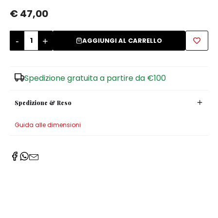
€ 47,00
Zuccheriere
-
+
AGGIUNGI AL CARRELLO
Spedizione gratuita a partire da €100
Spedizione & Reso
Guida alle dimensioni