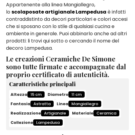
Appartenente alla linea Mangiallegro,
lo
scolaposate artigianale Lampedusa
è infatti
contraddistinto da decori particolari e colori accesi
che si sposano con lo stile di qualsiasi cucina e
ambiente in generale. Puoi abbinarlo anche ad altri
prodotti: li trovi qui sotto o cercando il nome del
decoro Lampedusa.
Le creazioni Ceramiche De Simone
sono tutte firmate e accompagnate dal
proprio certificato di autenticità.
Caratteristiche principali
Altezza
15 cm
Diametro
11 cm
Fantasia
Astratta
Linea
Mangiallegro
Realizzazione
Artigianale
Materiale
Ceramica
Collezione
Lampedusa