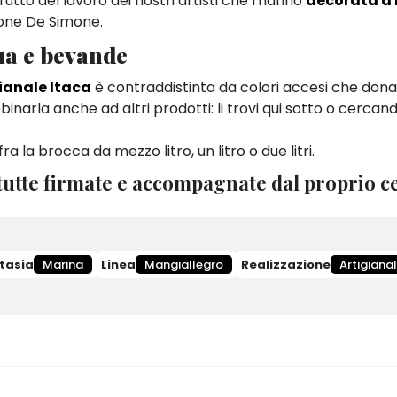
rutto del lavoro dei nostri artisti che l'hanno
decorata a
ione De Simone.
ua e bevande
ianale Itaca
è contraddistinta da colori accesi che dona
binarla anche ad altri prodotti: li trovi qui sotto o cercan
a la brocca da mezzo litro, un litro o due litri.
utte firmate e accompagnate dal proprio ce
tasia
Marina
Linea
Mangiallegro
Realizzazione
Artigiana