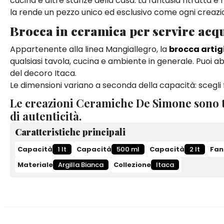
cucina e altre stanze della casa. La fantasia ritratta è f
la rende un pezzo unico ed esclusivo come ogni creaz
Brocca in ceramica per servire acq
Appartenente alla linea Mangiallegro, la
brocca artig
qualsiasi tavola, cucina e ambiente in generale. Puoi ab
del decoro Itaca.
Le dimensioni variano a seconda della capacità: scegli fr
Le creazioni Ceramiche De Simone sono t
di autenticità.
Caratteristiche principali
Capacità
1 lt
Capacità
500 ml
Capacità
2 lt
Fan
Materiale
Argilla Bianca
Collezione
Itaca