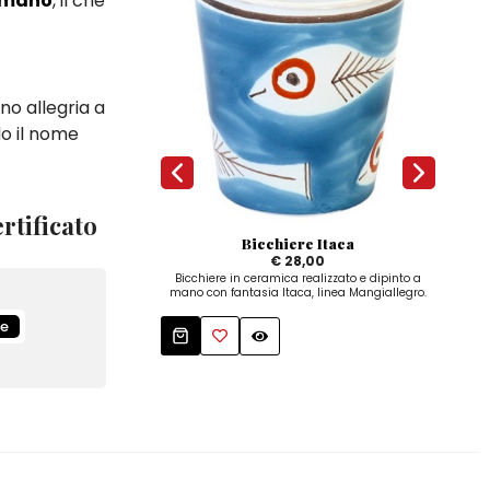
 mano
, il che
no allegria a
do il nome
rtificato
Bicchiere Itaca
€ 28,00
Bicchiere in ceramica realizzato e dipinto a
Set s
mano con fantasia Itaca, linea Mangiallegro.
a 
le