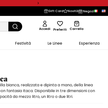
Gift Card
Novità
Negozi
Accedi
Carrello
Preferiti
Festività
Le Linee
Esperienza
aca
lla bianca, realizzata e dipinta a mano, della linea
on fantasia Itaca. Disponibile in tre dimensioni con
acità da mezzo litro, un litro o due litri.