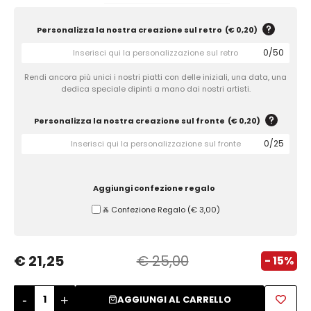
Zuccheriere
Personalizza la nostra creazione sul retro
(
€ 0,20
)
0
/
50
Rendi ancora più unici i nostri piatti con delle iniziali, una data, una
dedica speciale dipinti a mano dai nostri artisti.
Personalizza la nostra creazione sul fronte
(
€ 0,20
)
0
/
25
Aggiungi confezione regalo
Ⰶ Confezione Regalo
(
€ 3,00
)
€ 21,25
€ 25,00
- 15%
-
+
AGGIUNGI AL CARRELLO