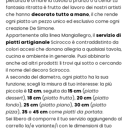
pietanza e ornare la tavola a pranzo o a cena! La
fantasia ritratta è frutto del lavoro dei nostri artisti
che hanno
decorato tutto a mano
, il che rende
ogni piatto un pezzo unico ed esclusivo come ogni
creazione De Simone.
Appartenente alla linea Mangiallegro, il
servizio di
piatti artigianale
Scirocco è contraddistinto da
colori accesi che donano allegria a qualsiasi tavola,
cucina e ambiente in generale. Puoi abbinarlo
anche ad altri prodotti: li trovi qui sotto o cercando
il nome del decoro Scirocco.
A seconda del diametro, ogni piatto ha la sua
funzione; scegli la misura di tuo interesse: la più
piccola è
12 cm
, seguita da
15 cm
(
piatto
dessert
),
18 cm
(
piatto frutta
),
20 cm
(
piatto
fondo
),
25 cm
(
piatto piano
),
30 cm
(
piatto
pizza
),
35
e
45 cm
come
piatti da portata
.
Sei libero di comporre il tuo servizio aggiungendo al
carrello la/e variante/i con le dimensioni di tuo