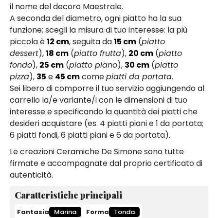
il nome del decoro Maestrale.
A seconda del diametro, ogni piatto ha la sua
funzione; scegli la misura di tuo interesse: la più
piccola è
12 cm
, seguita da
15 cm
(
piatto
dessert
),
18 cm
(
piatto frutta
),
20 cm
(
piatto
fondo
),
25 cm
(
piatto piano
),
30 cm
(
piatto
pizza
),
35
e
45 cm
come
piatti da portata
.
Sei libero di comporre il tuo servizio aggiungendo al
carrello la/e variante/i con le dimensioni di tuo
interesse e specificando la quantità dei piatti che
desideri acquistare (es. 4 piatti piani e 1 da portata;
6 piatti fondi, 6 piatti piani e 6 da portata).
Le creazioni Ceramiche De Simone sono tutte
firmate e accompagnate dal proprio certificato di
autenticità.
Caratteristiche principali
Fantasia
Marina
Forma
Tonda