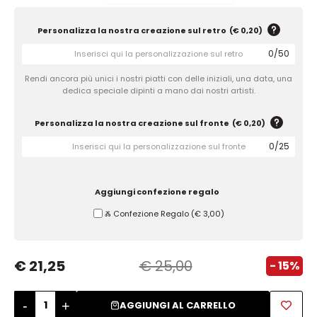
Zuccheriere
Personalizza la nostra creazione sul retro
(
€ 0,20
)
0
/
50
Rendi ancora più unici i nostri piatti con delle iniziali, una data, una
dedica speciale dipinti a mano dai nostri artisti.
Personalizza la nostra creazione sul fronte
(
€ 0,20
)
0
/
25
Aggiungi confezione regalo
Ⰶ Confezione Regalo
(
€ 3,00
)
€ 21,25
€ 25,00
- 15%
-
+
AGGIUNGI AL CARRELLO