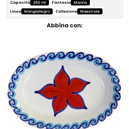
Capacità
250 ml
Fantasia
Marina
Linea
Mangiallegro
Collezione
Maestrale
Abbina con: