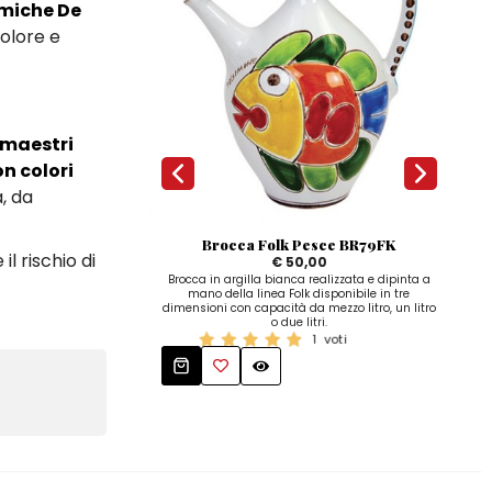
miche De
olore e
 maestri
on colori
a, da
Brocca Folk Pesce BR79FK
S
il rischio di
€ 50,00
Brocca in argilla bianca realizzata e dipinta a
Scola
mano della linea Folk disponibile in tre
dimensioni con capacità da mezzo litro, un litro
o due litri.
1
voti