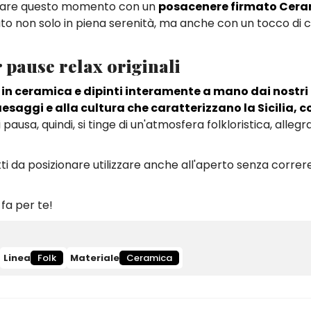
agnare questo momento con un
posacenere firmato Cera
to non solo in piena serenità, ma anche con un tocco di c
er pause relax originali
i in ceramica e dipinti interamente a mano dai nostri
aesaggi e alla cultura che caratterizzano la Sicilia, c
i pausa, quindi, si tinge di un'atmosfera folkloristica, allegr
etti da posizionare utilizzare anche all'aperto senza correre 
 fa per te!
Linea
Folk
Materiale
Ceramica