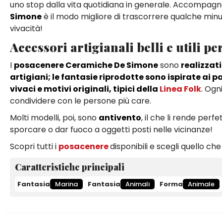
uno stop dalla vita quotidiana in generale. Accomp
Simone
è il modo migliore di trascorrere qualche minu
vivacità!
Accessori artigianali belli e utili p
I
posacenere Ceramiche De Simone
sono
realizzat
artigiani; le fantasie riprodotte sono ispirate ai p
vivaci e motivi originali, tipici della
Linea Folk
. Ogn
condividere con le persone più care.
Molti modelli, poi, sono
antivento
, il che li rende perf
sporcare o dar fuoco a oggetti posti nelle vicinanze!
Scopri tutti i
posacenere
disponibili e scegli quello che
Caratteristiche principali
Fantasia
Marina
Fantasia
Animali
Forma
Animale