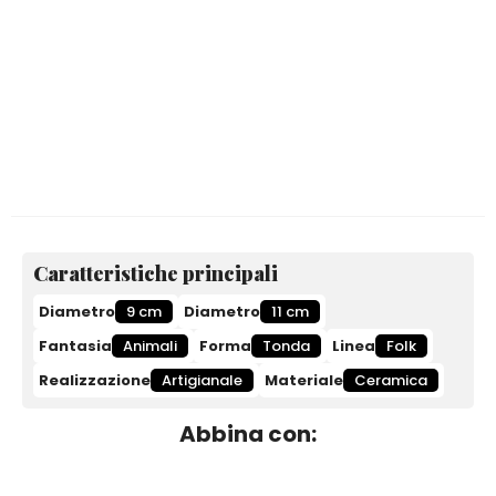
Caratteristiche principali
Diametro
9 cm
Diametro
11 cm
Fantasia
Animali
Forma
Tonda
Linea
Folk
Realizzazione
Artigianale
Materiale
Ceramica
Abbina con: