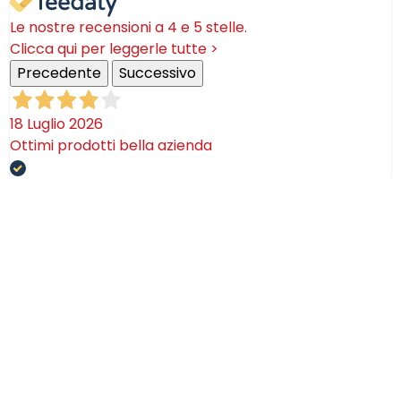
Le nostre recensioni a 4 e 5 stelle.
Clicca qui per leggerle tutte >
Precedente
Successivo
18 Luglio 2026
Ottimi prodotti bella azienda
Acquirente verificato
08 Luglio 2026
Consegna puntualissima, imballo perfetto. Sulle
ceramiche nulla dire se non semplicemente
STUPENDE!
Acquirente verificato