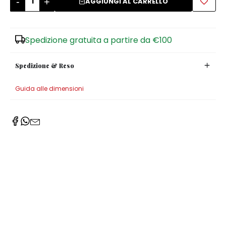
-
+
AGGIUNGI AL CARRELLO
Zuccheriere
Spedizione gratuita a partire da €100
Spedizione & Reso
Guida alle dimensioni