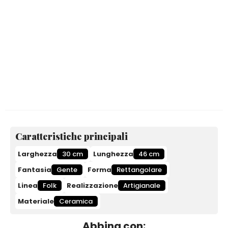
Caratteristiche principali
Larghezza
30 cm
Lunghezza
46 cm
Fantasia
Gente
Forma
Rettangolare
Linea
Folk
Realizzazione
Artigianale
Materiale
Ceramica
Abbina con: