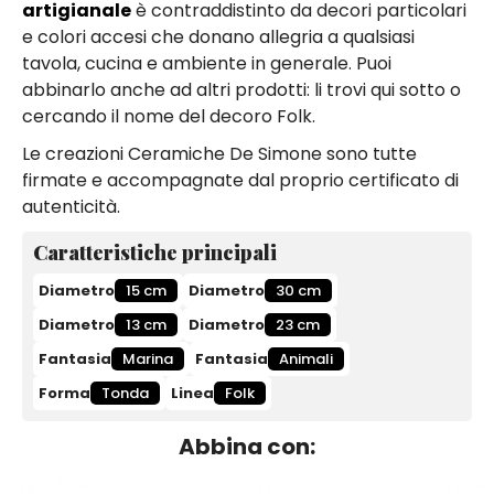
artigianale
è contraddistinto da decori particolari
e colori accesi che donano allegria a qualsiasi
tavola, cucina e ambiente in generale. Puoi
abbinarlo anche ad altri prodotti: li trovi qui sotto o
cercando il nome del decoro Folk.
Le creazioni Ceramiche De Simone sono tutte
firmate e accompagnate dal proprio certificato di
autenticità.
Caratteristiche principali
Diametro
15 cm
Diametro
30 cm
Diametro
13 cm
Diametro
23 cm
Fantasia
Marina
Fantasia
Animali
Forma
Tonda
Linea
Folk
Abbina con: