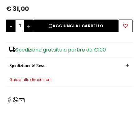
€ 31,00
Zuccheriere
-
+
AGGIUNGI AL CARRELLO
Spedizione gratuita a partire da €100
Spedizione & Reso
Guida alle dimensioni