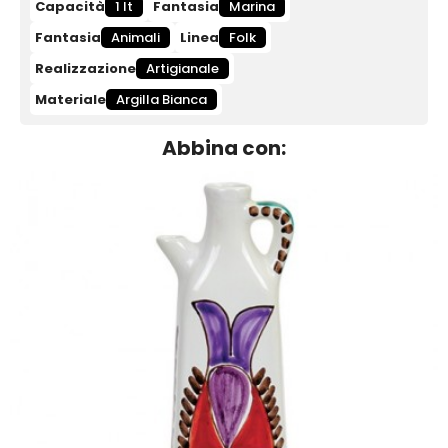
Capacità
1 lt
Fantasia
Marina
Fantasia
Animali
Linea
Folk
Realizzazione
Artigianale
Materiale
Argilla Bianca
Abbina con: