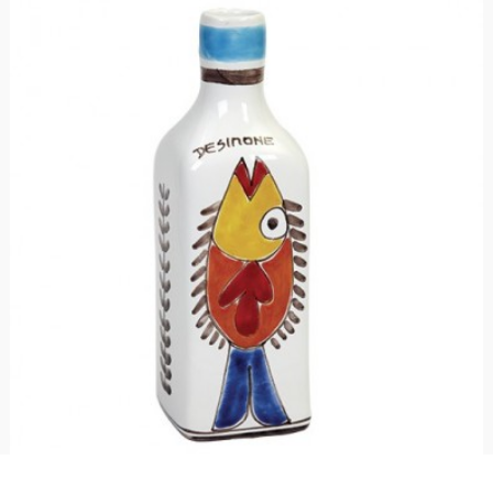
Bottiglia Folk Pesce BT717SFK