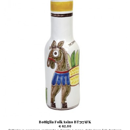
Bottiglia Folk Asino BT717AFK
€ 62,00