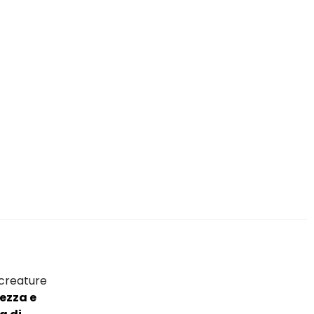
creature
ezza e