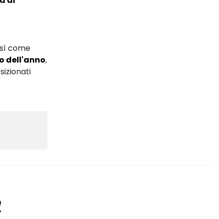
a di
osì come
o dell'anno
,
sizionati
!