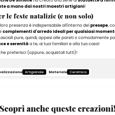
che De Simone
ha creato una serie di
statuette a form
nte a mano dai nostri maestri artigiani
!
 le feste natalizie (e non solo)
a loro presenza è indispensabile all'interno del
presepe
, c
me
complementi d'arredo ideali per qualsiasi moment
asciali pure, quindi, appesi alle pareti o comodamente po
ce e serenità
a te, ai tuoi familiari e alla tua casa!
che preferisci (oppure, acquistali tutti)!
ealizzazione
Artigianale
Materiale
Ceramica
Scopri anche queste creazioni