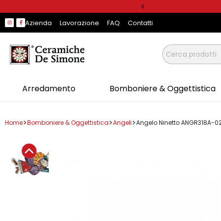
Prodotti
Arredamento
Bomboniere & Oggettistica
Complementi per la Tavola
Per la Cucina
Linee
Natale
Pasqua
Arredamento
Vasi
Vasi per Piante
Complementi per la Tavola
Piatti da Portata
Servizi di Piatti
Per la Cucina
Linee
Prodotti
Arredamento
Bomboniere & Oggettistica
Complementi per la Tavola
Per la Cucina
Linee
Natale
Pasqua
Azienda
Lavorazione
FAQ
Contatti
Arredamento
Arredo Bagno
Acquasantiere
Alzate
Appendi Presine
Mangiallegro
Palle di Natale
Uova
Arredo Bagno
Teste di Paladino
Vasi Quadrati
Alzate
Piatti Pizza
Piatti Pesce
Appendi Presine
Mangiallegro
Arredamento
Arredo Bagno
Acquasantiere
Alzate
Appendi Presine
Mangiallegro
Palle di Natale
Uova
Basi per Lampade
Bomboniere & Oggettistica
Angeli
Antipastiere
Contenitori Porta Spezie
Folk
Basi per Lampade
Vasi per Piante
Fioriere
Antipastiere
Piatti Ottagonali
Contenitori Porta Spezie
Folk
Basi per Lampade
Bomboniere & Oggettistica
Angeli
Antipastiere
Contenitori Porta Spezie
Folk
Bottiglie
Animali
Complementi per la Tavola
Bicchieri
Dispenser Sapone
DS
Bottiglie
Animali
Complementi per la Tavola
Bicchieri
Dispenser Sapone
DS
Bottiglie
Vasi Decorativi
Bicchieri
Piatti Quadrati
Dispenser Sapone
DS
Arredamento
Bomboniere & Oggettistica
Candelabri e Portacandele
Campanelle
Biscottiere
Per la Cucina
Poggiamestoli
Bianco e Nero
Candelabri e Portacandele
Campanelle
Biscottiere
Per la Cucina
Poggiamestoli
Bianco e Nero
Candelabri e Portacandele
Biscottiere
Piatti Stondati
Poggiamestoli
Bianco e Nero
Figure in Bassorilievo
Ciotoline
Brocche
Porta Sale
Linee
De Simone Home
Figure in Bassorilievo
Ciotoline
Brocche
Porta Sale
Linee
De Simone Home
Figure in Bassorilievo
Brocche
Piatti Tondi
Porta Sale
De Simone Home
>
>
>
Home
Bomboniere & Oggettistica
Angeli
Angelo Ninetto ANGR318A-0
Paladini
Cubi portamatite
Insalatiere
Porta Rotolo
Novità
Paladini
Cubi portamatite
Insalatiere
Porta Rotolo
Novità
Paladini
Insalatiere
Porta Rotolo
Piastrelle
Piattini
Mug e Tazze
Presine e Guanti da Forno
Natale
Piastrelle
Piattini
Mug e Tazze
Presine e Guanti da Forno
Natale
Piastrelle
Mug e Tazze
Presine e Guanti da Forno
Piatti Decorativi
Portauova
Piatti da Portata
Scolaposate
Pasqua
Piatti Decorativi
Portauova
Piatti da Portata
Scolaposate
Pasqua
Piatti Decorativi
Piatti da Portata
Scolaposate
Pigne
Posacenere
Porta Bicchieri
Utensili da cucina
San Valentino
Pigne
Posacenere
Porta Bicchieri
Utensili da cucina
San Valentino
Pigne
Porta Bicchieri
Utensili da cucina
Portaombrelli
Salvadanai
Porta Bottiglie e Utensili
Teli Mare