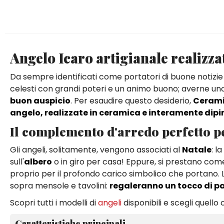
Angelo Icaro artigianale realizz
Da sempre identificati come portatori di buone notizie 
celesti con grandi poteri e un animo buono; averne uno 
buon auspicio
. Per esaudire questo desiderio,
Cerami
angelo, realizzate in ceramica e interamente dipi
Il complemento d'arredo perfetto per
Gli angeli, solitamente, vengono associati al
Natale
: l
sull'
albero
o in giro per casa! Eppure, si prestano co
proprio per il profondo carico simbolico che portano. L
sopra mensole e tavolini:
regaleranno un tocco di pa
Scopri tutti i modelli di
angeli
disponibili e scegli quello 
Caratteristiche principali