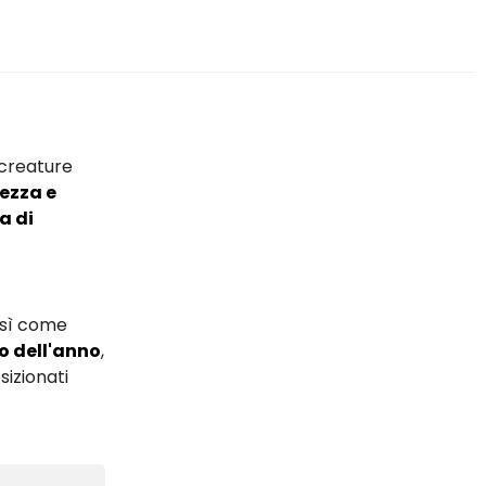
creature
ezza e
a di
osì come
o dell'anno
,
sizionati