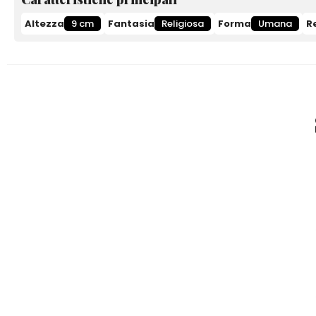
Altezza
9 cm
Fantasia
Religiosa
Forma
Umana
R