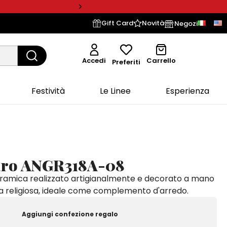
Gift Card
Novità
Negozi
Accedi
Carrello
Preferiti
Festività
Le Linee
Esperienza
aro ANGR318A-08
eramica realizzato artigianalmente e decorato a mano
a religiosa, ideale come complemento d'arredo.
Aggiungi confezione regalo