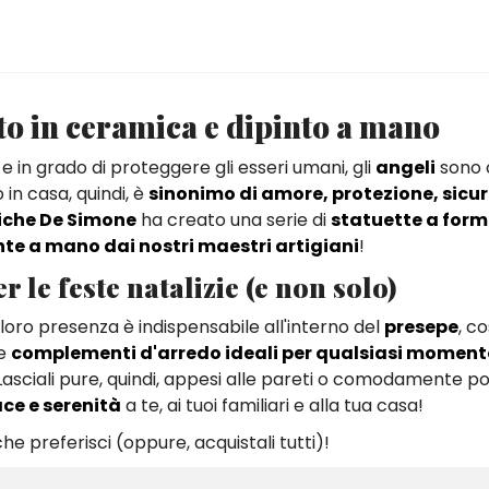
ato in ceramica e dipinto a mano
e in grado di proteggere gli esseri umani, gli
angeli
sono 
in casa, quindi, è
sinonimo di amore, protezione, sicur
che De Simone
ha creato una serie di
statuette a form
nte a mano dai nostri maestri artigiani
!
 le feste natalizie (e non solo)
a loro presenza è indispensabile all'interno del
presepe
, c
me
complementi d'arredo ideali per qualsiasi moment
asciali pure, quindi, appesi alle pareti o comodamente po
ce e serenità
a te, ai tuoi familiari e alla tua casa!
che preferisci (oppure, acquistali tutti)!