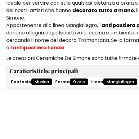
Ideale per servire con stile qualsiasi pietanza a pranzo
dei nostri artisti che hanno
decorato tutto a mano
, 
Simone.
Appartenente alla linea Mangiallegro, l'
antipastiera
donano allegria a qualsiasi tavola, cucina e ambiente in 
cercando il nome del decoro Tramontana. Se la forma o
all'
antipastiera tonda
.
Le creazioni Ceramiche De Simone sono tutte firmate e
Caratteristiche principali
Fantasia
Musica
Forma
Ovale
Linea
Mangiallegro