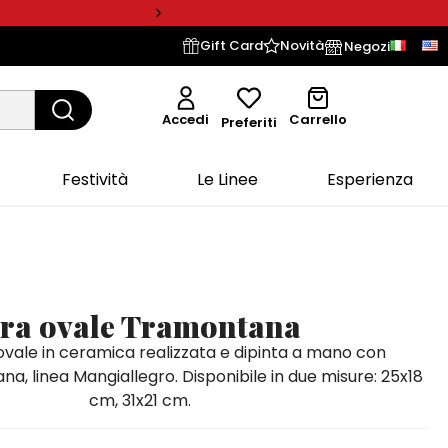
Gift Card
Novità
Negozi
Accedi
Carrello
Preferiti
Festività
Le Linee
Esperienza
era ovale Tramontana
ovale in ceramica realizzata e dipinta a mano con
a, linea Mangiallegro. Disponibile in due misure: 25x18
cm, 31x21 cm.