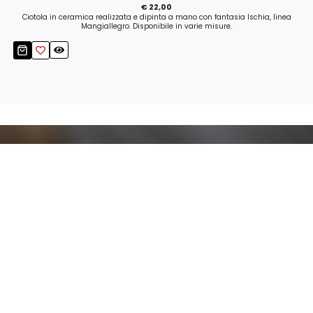
€ 22,00
Ciotola in ceramica realizzata e dipinta a mano con fantasia Ischia, linea
Mangiallegro. Disponibile in varie misure.
Resta aggiornato!
Registrati adesso alla nostra newsletter per
ricevere il 10% di sconto sul tuo acquisto e le
nostre promozioni!
Iscriviti