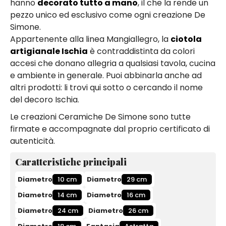
hanno
decorato tutto a mano
, il che la rende un
pezzo unico ed esclusivo come ogni creazione De
Simone.
Appartenente alla linea Mangiallegro, la
ciotola
artigianale Ischia
è contraddistinta da colori
accesi che donano allegria a qualsiasi tavola, cucina
e ambiente in generale. Puoi abbinarla anche ad
altri prodotti: li trovi qui sotto o cercando il nome
del decoro Ischia.
Le creazioni Ceramiche De Simone sono tutte
firmate e accompagnate dal proprio certificato di
autenticità.
Caratteristiche principali
Diametro
10 cm
Diametro
29 cm
Diametro
14 cm
Diametro
16 cm
Diametro
24 cm
Diametro
26 cm