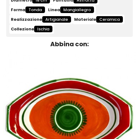
Diametro
18 cm
Fantasia
Astratta
Forma
Tonda
Linea
Mangiallegro
Realizzazione
Artigianale
Materiale
Ceramica
Collezione
Ischia
Abbina con: