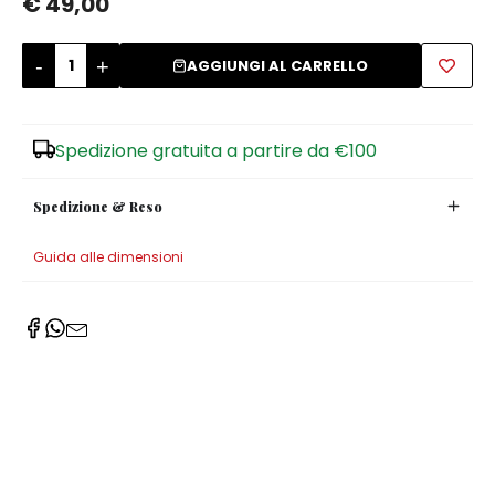
€ 49,00
Zuccheriere
-
+
AGGIUNGI AL CARRELLO
Spedizione gratuita a partire da €100
Spedizione & Reso
Guida alle dimensioni