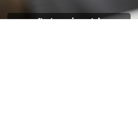
Resta aggiornato!
Registrati adesso alla nostra newsletter per
ricevere il 10% di sconto sul tuo acquisto e le
nostre promozioni!
Iscriviti
Ho letto e accetto le condizioni contenute nella
Privacy Policy
.
Ottimo