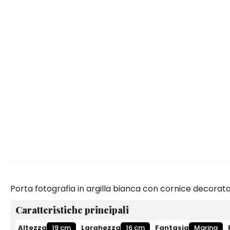
Porta fotografia in argilla bianca con cornice decorat
Caratteristiche principali
Altezza
19 cm
Larghezza
16 cm
Fantasia
Marina