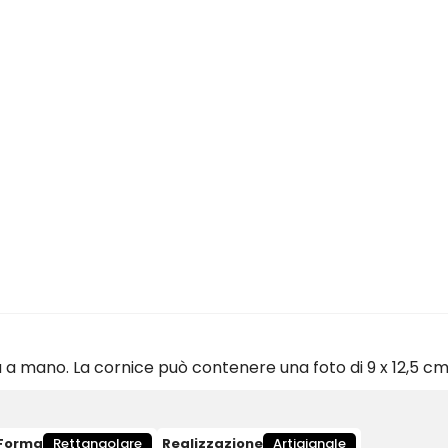
a a mano. La cornice può contenere una foto di 9 x 12,5 cm
Forma
Rettangolare
Realizzazione
Artigianale