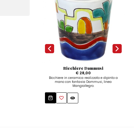
Bicchiere Dammusi
Ap
€ 28,00
Bicchiere in ceramica realizzato e dipinto a
mano con fantasia Dammusi, linea
Ap
Mangiallegro.
dip