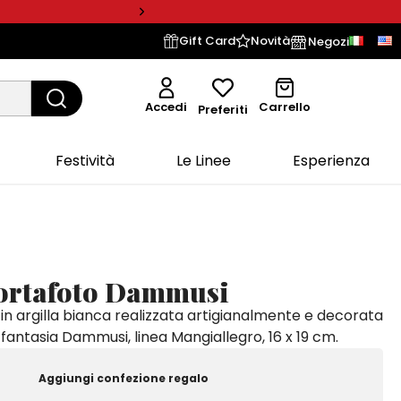
Gift Card
Novità
Negozi
Accedi
Carrello
Preferiti
Festività
Le Linee
Esperienza
ortafoto Dammusi
in argilla bianca realizzata artigianalmente e decorata
antasia Dammusi, linea Mangiallegro, 16 x 19 cm.
Aggiungi confezione regalo