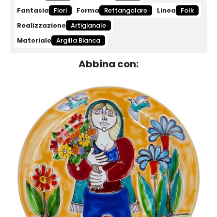
Fantasia
Fiori
Forma
Rettangolare
Linea
Folk
Realizzazione
Artigianale
Materiale
Argilla Bianca
Abbina con: