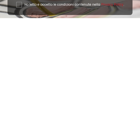
Ho letto e accetto le condizioni contenute nella
Privacy Policy
.
Ottimo
4,9
/5
405
recensioni
Le nostre recensioni a 4 e 5 stelle.
Clicca qui per leggerle tutte >
Precedente
Successivo
18 Luglio 2026
Ottimi prodotti bella azienda