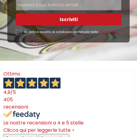
Iscriviti
Ho letto e accetto le condizioni contenute nella
Privacy Policy
.
Ottimo
4,9
/5
405
recensioni
Le nostre recensioni a 4 e 5 stelle.
Clicca qui per leggerle tutte >