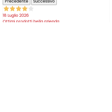
Precedente
Successivo
18 Luglio 2026
Ottimi prodotti bella azienda
Acquirente verificato
08 Luglio 2026
Consegna puntualissima, imballo perfetto. Sulle
ceramiche nulla dire se non semplicemente
STUPENDE!
Acquirente verificato
02 Luglio 2026
Efficaci! Ceramica bellissima arrivata intatta!