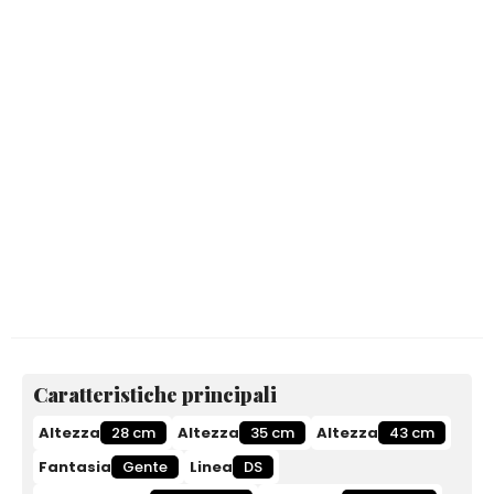
Caratteristiche principali
Altezza
28 cm
Altezza
35 cm
Altezza
43 cm
Fantasia
Gente
Linea
DS