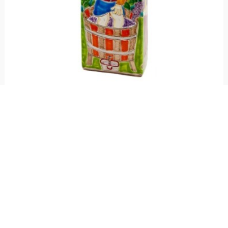
Bottiglia decorativa DS Pigiatura dell'uva BT509DS-2
€ 314,00
Bottiglia in ceramica, realizzata e dipinta a mano, della linea DS. Disponibile
in tre altezze: 28 cm, 35 cm, 43 cm.