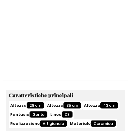
Caratteristiche principali
Altezza
28 cm
Altezza
35 cm
Altezza
43 cm
Fantasia
Gente
Linea
DS
Realizzazione
Artigianale
Materiale
Ceramica