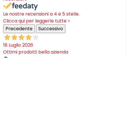
Le nostre recensioni a 4 e 5 stelle.
Clicca qui per leggerle tutte >
Precedente
Successivo
18 Luglio 2026
Ottimi prodotti bella azienda
Acquirente verificato
08 Luglio 2026
Consegna puntualissima, imballo perfetto. Sulle
ceramiche nulla dire se non semplicemente
STUPENDE!
Acquirente verificato