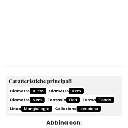
Caratteristiche principali
Diametro
10 cm
Diametro
8 cm
Diametro
6 cm
Fantasia
Fiori
Forma
Tonda
Linea
Mangiallegro
Collezione
Lampione
Abbina con: