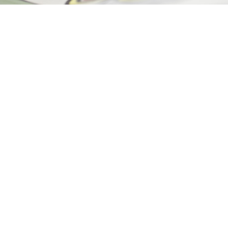
Ottimo
4,9
/5
405
recensioni
Le nostre recensioni a 4 e 5 stelle.
Clicca qui per leggerle tutte >
Precedente
Successivo
18 Luglio 2026
Ottimi prodotti bella azienda
Acquirente verificato