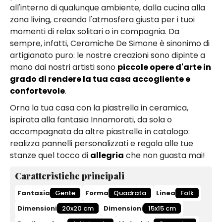
all'interno di qualunque ambiente, dalla cucina alla
zona living, creando l'atmosfera giusta per i tuoi
momenti di relax solitari o in compagnia. Da
sempre, infatti, Ceramiche De Simone è sinonimo di
artigianato puro: le nostre creazioni sono dipinte a
mano dai nostri artisti sono
piccole opere d'arte in
grado di rendere la tua casa accogliente e
confortevole
.
Orna la tua casa con la piastrella in ceramica,
ispirata alla fantasia Innamorati, da sola o
accompagnata da altre piastrelle in catalogo:
realizza pannelli personalizzati e regala alle tue
stanze quel tocco di
allegria
che non guasta mai!
Caratteristiche principali
Fantasia
Gente
Forma
Quadrata
Linea
Folk
Dimensioni
20x20 cm
Dimensioni
15x15 cm