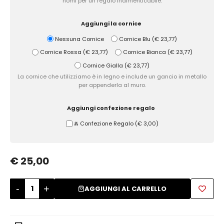
nomi per un regalo indimenticabile.
Zuccheriere
Aggiungi la cornice
Nessuna Cornice
Cornice Blu
(
€ 23,77
)
Cornice Rossa
(
€ 23,77
)
Cornice Bianca
(
€ 23,77
)
Cornice Gialla
(
€ 23,77
)
La cornice che utilizziamo è in legno e include un gancio in metallo
per appenderla al muro.
Aggiungi confezione regalo
Ⰶ Confezione Regalo
(
€ 3,00
)
€ 25,00
-
+
AGGIUNGI AL CARRELLO