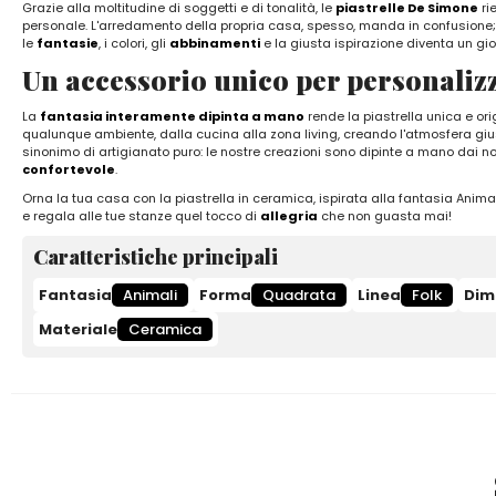
Grazie alla moltitudine di soggetti e di tonalità, le
piastrelle De Simone
ri
personale. L'arredamento della propria casa, spesso, manda in confusione; 
le
fantasie
, i colori, gli
abbinamenti
e la giusta ispirazione diventa un gio
Un accessorio unico per personalizz
La
fantasia interamente dipinta a mano
rende la piastrella unica e ori
qualunque ambiente, dalla cucina alla zona living, creando l'atmosfera gius
sinonimo di artigianato puro: le nostre creazioni sono dipinte a mano dai no
confortevole
.
Orna la tua casa con la piastrella in ceramica, ispirata alla fantasia Anima
e regala alle tue stanze quel tocco di
allegria
che non guasta mai!
Caratteristiche principali
Fantasia
Animali
Forma
Quadrata
Linea
Folk
Dim
Materiale
Ceramica