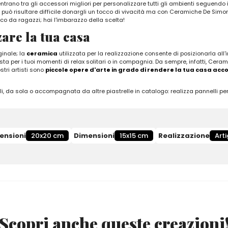
entrano tra gli accessori migliori per personalizzare tutti gli ambienti seguendo 
può risultare difficile donargli un tocco di vivacità ma con Ceramiche De Simo
co da ragazzi; hai l'imbarazzo della scelta!
are la tua casa
ginale; la
ceramica
utilizzata per la realizzazione consente di posizionarla all'i
ta per i tuoi momenti di relax solitari o in compagnia. Da sempre, infatti, Cera
stri artisti sono
piccole opere d'arte in grado di rendere la tua casa acc
li, da sola o accompagnata da altre piastrelle in catalogo: realizza pannelli pe
ensioni
20x20 cm
Dimensioni
15x15 cm
Realizzazione
Art
Scopri anche queste creazioni