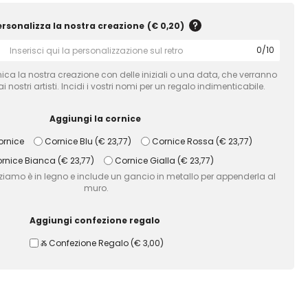
ersonalizza la nostra creazione
(
€ 0,20
)
0
/
10
ca la nostra creazione con delle iniziali o una data, che verranno
 nostri artisti. Incidi i vostri nomi per un regalo indimenticabile.
Aggiungi la cornice
rnice
Cornice Blu
(
€ 23,77
)
Cornice Rossa
(
€ 23,77
)
rnice Bianca
(
€ 23,77
)
Cornice Gialla
(
€ 23,77
)
izziamo è in legno e include un gancio in metallo per appenderla al
muro.
Aggiungi confezione regalo
Ⰶ Confezione Regalo
(
€ 3,00
)