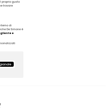
il proprio gusto
ne trovare
nterno di
miche De Simone è
ogliente e
rsonalizzati
igianale
!