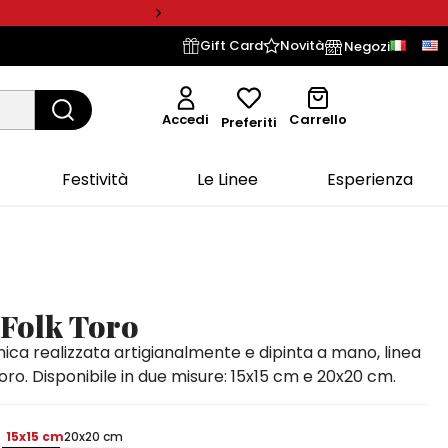
Gift Card
Novità
Negozi
Accedi
Carrello
Preferiti
Festività
Le Linee
Esperienza
 Folk Toro
mica realizzata artigianalmente e dipinta a mano, linea
toro. Disponibile in due misure: 15x15 cm e 20x20 cm.
15x15 cm
20x20 cm