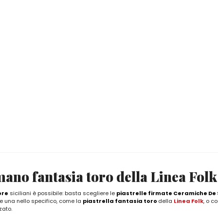
mano fantasia toro della Linea Fol
ore
siciliani è possibile: basta scegliere le
piastrelle firmate Ceramiche De
ne una nello specifico, come la
piastrella fantasia toro
della
Linea Folk
, o c
zato.