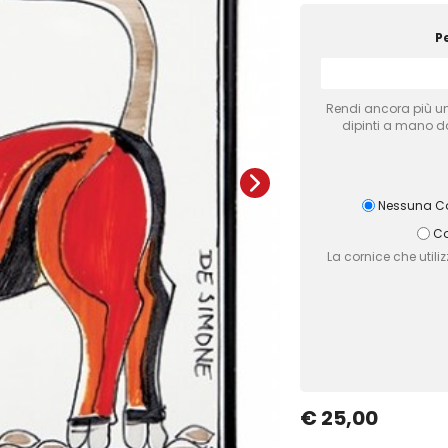
P
Rendi ancora più uni
dipinti a mano dai
Nessuna Co
Co
La cornice che util
€ 25,00