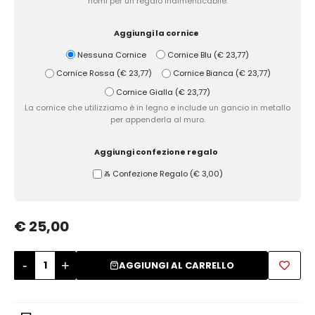
nomi per un regalo indimenticabile.
Zuccheriere
Aggiungi la cornice
Nessuna Cornice
Cornice Blu
(
€ 23,77
)
Cornice Rossa
(
€ 23,77
)
Cornice Bianca
(
€ 23,77
)
Cornice Gialla
(
€ 23,77
)
La cornice che utilizziamo è in legno e include un gancio in metallo
per appenderla al muro.
Aggiungi confezione regalo
Ⰶ Confezione Regalo
(
€ 3,00
)
€ 25,00
-
+
AGGIUNGI AL CARRELLO