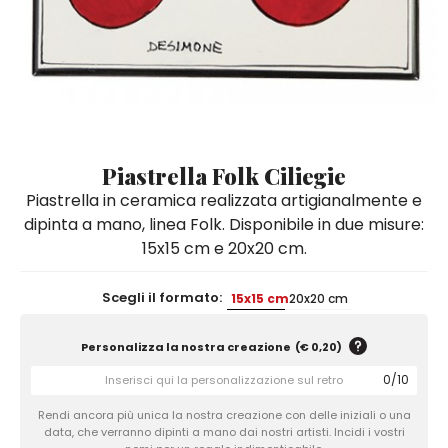
Quadri e Pannelli per Pareti
Scatole
Portatovaglioli
De Simone per Giusina
Tozzetti
Secchielli Portaghiaccio
Secchielli Portaghiaccio
Vasi
Tegamini
Sale e Pepe - Olio e Aceto
Vasi Mignon
Servizi di Piatti
Servizi di Piatti
Tozzetti
Secchielli Portaghiaccio
Set Sushi
Set Sushi
Sottopentola & Sottobottiglia
Sottopentola & Sottobottiglia
Vasi Mignon
Servizi di Piatti
Tazzine da Caffè con Piattino
Tazzine da Caffè con Piattino
Piastrella Folk Ciliegie
Set Sushi
Piastrella in ceramica realizzata artigianalmente e
Tegami e Zuppiere
Tegami e Zuppiere
Sottopentola & Sottobottiglia
dipinta a mano, linea Folk. Disponibile in due misure:
Teiere
Teiere
15x15 cm e 20x20 cm.
Tazzine da Caffè con Piattino
Tovaglie
Tovaglie
Tegami e Zuppiere
Scegli il formato:
15x15 cm
20x20 cm
Tovagliette Americane & Sottopiatti
Tovagliette Americane & Sottopiatti
Teiere
Vassoi
Vassoi
Personalizza la nostra creazione
(
€ 0,20
)
Tovaglie
Zuccheriere
Zuccheriere
0
/
10
Tovagliette Americane & Sottopiatti
Rendi ancora più unica la nostra creazione con delle iniziali o una
data, che verranno dipinti a mano dai nostri artisti. Incidi i vostri
Vassoi