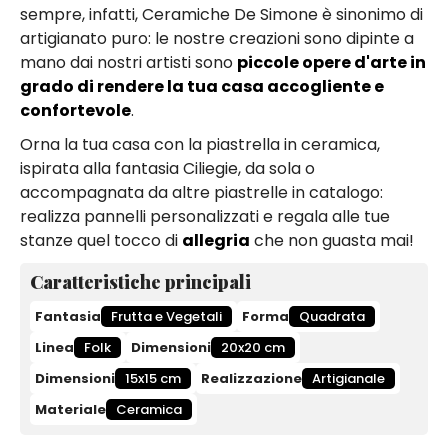
sempre, infatti, Ceramiche De Simone è sinonimo di
artigianato puro: le nostre creazioni sono dipinte a
mano dai nostri artisti sono
piccole opere d'arte in
grado di rendere la tua casa accogliente e
confortevole
.
Orna la tua casa con la piastrella in ceramica,
ispirata alla fantasia Ciliegie, da sola o
accompagnata da altre piastrelle in catalogo:
realizza pannelli personalizzati e regala alle tue
stanze quel tocco di
allegria
che non guasta mai!
Caratteristiche principali
Fantasia
Frutta e Vegetali
Forma
Quadrata
Linea
Folk
Dimensioni
20x20 cm
Dimensioni
15x15 cm
Realizzazione
Artigianale
Materiale
Ceramica