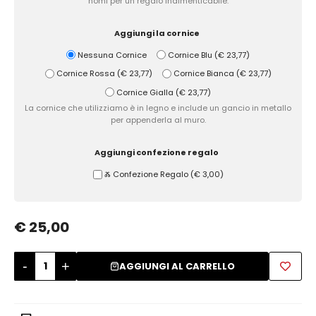
nomi per un regalo indimenticabile.
Zuccheriere
Aggiungi la cornice
Nessuna Cornice
Cornice Blu
(
€ 23,77
)
Cornice Rossa
(
€ 23,77
)
Cornice Bianca
(
€ 23,77
)
Cornice Gialla
(
€ 23,77
)
La cornice che utilizziamo è in legno e include un gancio in metallo
per appenderla al muro.
Aggiungi confezione regalo
Ⰶ Confezione Regalo
(
€ 3,00
)
€ 25,00
-
+
AGGIUNGI AL CARRELLO