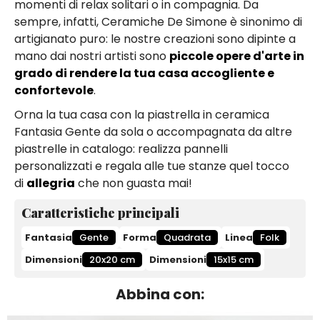
momenti di relax solitari o in compagnia. Da
sempre, infatti, Ceramiche De Simone è sinonimo di
artigianato puro: le nostre creazioni sono dipinte a
mano dai nostri artisti sono
piccole opere d'arte in
grado di rendere la tua casa accogliente e
confortevole
.
Orna la tua casa con la piastrella in ceramica
Fantasia Gente da sola o accompagnata da altre
piastrelle in catalogo: realizza pannelli
personalizzati e regala alle tue stanze quel tocco
di
allegria
che non guasta mai!
Caratteristiche principali
Fantasia
Gente
Forma
Quadrata
Linea
Folk
Dimensioni
20x20 cm
Dimensioni
15x15 cm
Abbina con: