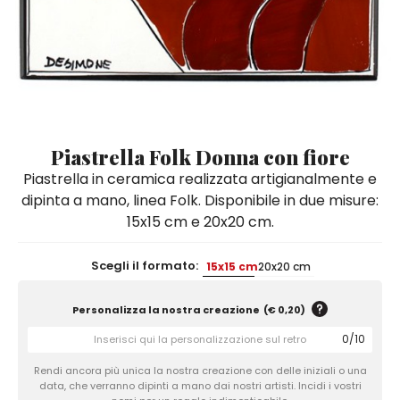
Quadri e Pannelli per Pareti
Scatole
Portatovaglioli
De Simone per Giusina
Tozzetti
Secchielli Portaghiaccio
Secchielli Portaghiaccio
Vasi
Tegamini
Sale e Pepe - Olio e Aceto
Vasi Mignon
Servizi di Piatti
Servizi di Piatti
Tozzetti
Secchielli Portaghiaccio
Set Sushi
Set Sushi
Sottopentola & Sottobottiglia
Sottopentola & Sottobottiglia
Vasi Mignon
Servizi di Piatti
Tazzine da Caffè con Piattino
Tazzine da Caffè con Piattino
Piastrella Folk Donna con fiore
Set Sushi
Piastrella in ceramica realizzata artigianalmente e
Tegami e Zuppiere
Tegami e Zuppiere
Sottopentola & Sottobottiglia
dipinta a mano, linea Folk. Disponibile in due misure:
Teiere
Teiere
15x15 cm e 20x20 cm.
Tazzine da Caffè con Piattino
Tovaglie
Tovaglie
Tegami e Zuppiere
Scegli il formato:
15x15 cm
20x20 cm
Tovagliette Americane & Sottopiatti
Tovagliette Americane & Sottopiatti
Teiere
Vassoi
Vassoi
Personalizza la nostra creazione
(
€ 0,20
)
Tovaglie
Zuccheriere
Zuccheriere
0
/
10
Tovagliette Americane & Sottopiatti
Rendi ancora più unica la nostra creazione con delle iniziali o una
data, che verranno dipinti a mano dai nostri artisti. Incidi i vostri
Vassoi