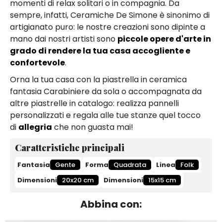
momenti di relax solitari o in compagnia. Da
sempre, infatti, Ceramiche De Simone è sinonimo di
artigianato puro: le nostre creazioni sono dipinte a
mano dai nostri artisti sono
piccole opere d'arte in
grado di rendere la tua casa accogliente e
confortevole
.
Orna la tua casa con la piastrella in ceramica
fantasia Carabiniere da sola o accompagnata da
altre piastrelle in catalogo: realizza pannelli
personalizzati e regala alle tue stanze quel tocco
di
allegria
che non guasta mai!
Caratteristiche principali
Fantasia
Gente
Forma
Quadrata
Linea
Folk
Dimensioni
20x20 cm
Dimensioni
15x15 cm
Abbina con: