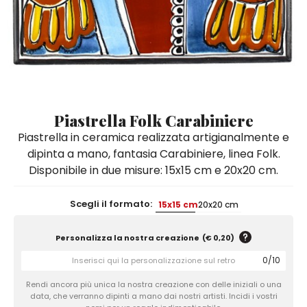
Quadri e Pannelli per Pareti
Scatole
Portatovaglioli
De Simone per Giusina
Tozzetti
Secchielli Portaghiaccio
Secchielli Portaghiaccio
Vasi
Tegamini
Sale e Pepe - Olio e Aceto
Vasi Mignon
Servizi di Piatti
Servizi di Piatti
Tozzetti
Secchielli Portaghiaccio
Set Sushi
Set Sushi
Sottopentola & Sottobottiglia
Sottopentola & Sottobottiglia
Vasi Mignon
Servizi di Piatti
Tazzine da Caffè con Piattino
Tazzine da Caffè con Piattino
Piastrella Folk Carabiniere
Set Sushi
Piastrella in ceramica realizzata artigianalmente e
Tegami e Zuppiere
Tegami e Zuppiere
Sottopentola & Sottobottiglia
dipinta a mano, fantasia Carabiniere, linea Folk.
Teiere
Teiere
Disponibile in due misure: 15x15 cm e 20x20 cm.
Tazzine da Caffè con Piattino
Tovaglie
Tovaglie
Tegami e Zuppiere
Scegli il formato:
15x15 cm
20x20 cm
Tovagliette Americane & Sottopiatti
Tovagliette Americane & Sottopiatti
Teiere
Vassoi
Vassoi
Personalizza la nostra creazione
(
€ 0,20
)
Tovaglie
Zuccheriere
Zuccheriere
0
/
10
Tovagliette Americane & Sottopiatti
Rendi ancora più unica la nostra creazione con delle iniziali o una
data, che verranno dipinti a mano dai nostri artisti. Incidi i vostri
Vassoi