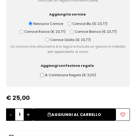
nomi per un regalo indimenticabile.
Zuccheriere
Aggiungi la cornice
Nessuna Cornice
Cornice Blu
(
€ 23,77
)
Cornice Rossa
(
€ 23,77
)
Cornice Bianca
(
€ 23,77
)
Cornice Gialla
(
€ 23,77
)
La cornice che utilizziamo è in legno e include un gancio in metallo
per appenderla al muro.
Aggiungi confezione regalo
Ⰶ Confezione Regalo
(
€ 3,00
)
€ 25,00
-
+
AGGIUNGI AL CARRELLO