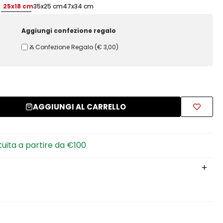
25x18 cm
35x25 cm
47x34 cm
Aggiungi confezione regalo
Ⰶ Confezione Regalo
(
€ 3,00
)
AGGIUNGI AL CARRELLO
tuita a partire da €100