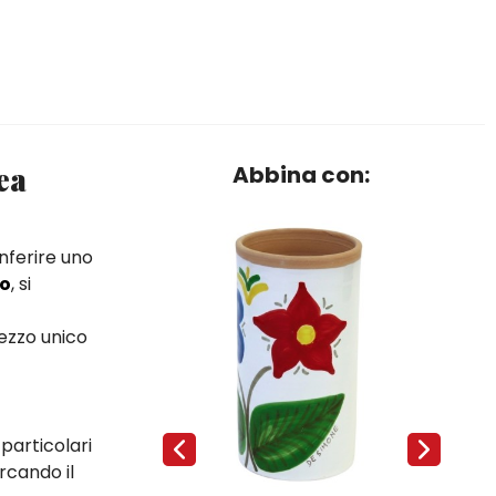
ea
Abbina con:
onferire uno
no
, si
pezzo unico
particolari
ercando il