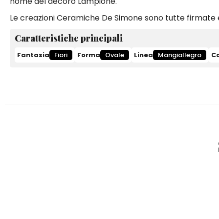
nome del decoro Lampione.
Le creazioni Ceramiche De Simone sono tutte firmate e
Caratteristiche principali
Fantasia
Fiori
Forma
Ovale
Linea
Mangiallegro
Co