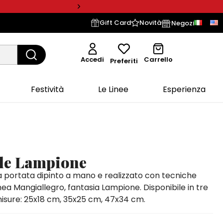
Gift Card
Novità
Negozi
Accedi
Carrello
Preferiti
Festività
Le Linee
Esperienza
ale Lampione
a portata dipinto a mano e realizzato con tecniche
linea Mangiallegro, fantasia Lampione. Disponibile in tre
isure: 25x18 cm, 35x25 cm, 47x34 cm.