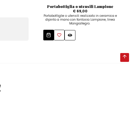
Portabottiglia o utensili Lampione
€ 69,00
Portabottiglie o utensili realizzato in ceramica e
Piat
dipinto a mano con fantasia Lampione, linea
Mangiallegro.
Man
!