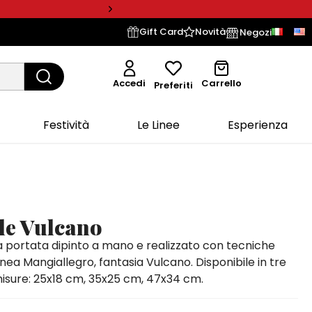
Gift Card
Novità
Negozi
Accedi
Carrello
Preferiti
Festività
Le Linee
Esperienza
le Vulcano
a portata dipinto a mano e realizzato con tecniche
 linea Mangiallegro, fantasia Vulcano. Disponibile in tre
isure: 25x18 cm, 35x25 cm, 47x34 cm.