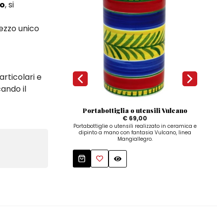
no
, si
pezzo unico
rticolari e
cando il
Portabottiglia o utensili Vulcano
An
€ 69,00
Portabottiglie o utensili realizzato in ceramica e
Ant
dipinto a mano con fantasia Vulcano, linea
dip
Mangiallegro.
Mangi