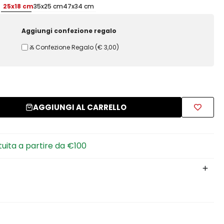
25x18 cm
35x25 cm
47x34 cm
Aggiungi confezione regalo
Ⰶ Confezione Regalo
(
€ 3,00
)
AGGIUNGI AL CARRELLO
tuita a partire da €100