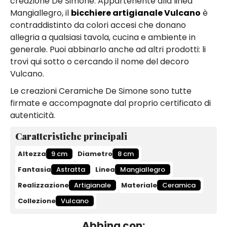
creazione De Simone. Appartenente alla linea
Mangiallegro, il
bicchiere artigianale Vulcano
è
contraddistinto da colori accesi che donano
allegria a qualsiasi tavola, cucina e ambiente in
generale. Puoi abbinarlo anche ad altri prodotti: li
trovi qui sotto o cercando il nome del decoro
Vulcano.
Le creazioni Ceramiche De Simone sono tutte
firmate e accompagnate dal proprio certificato di
autenticità.
Caratteristiche principali
Altezza
9 cm
Diametro
8 cm
Fantasia
Astratta
Linea
Mangiallegro
Realizzazione
Artigianale
Materiale
Ceramica
Collezione
Vulcano
Abbina con: