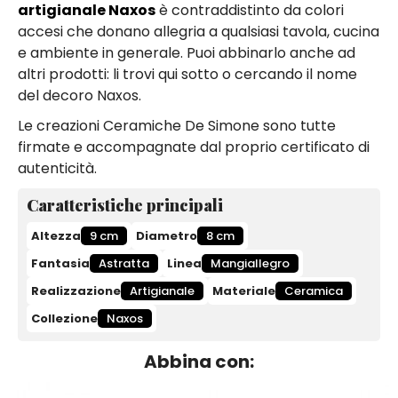
artigianale Naxos
è contraddistinto da colori
accesi che donano allegria a qualsiasi tavola, cucina
e ambiente in generale. Puoi abbinarlo anche ad
altri prodotti: li trovi qui sotto o cercando il nome
del decoro Naxos.
Le creazioni Ceramiche De Simone sono tutte
firmate e accompagnate dal proprio certificato di
autenticità.
Caratteristiche principali
Altezza
9 cm
Diametro
8 cm
Fantasia
Astratta
Linea
Mangiallegro
Realizzazione
Artigianale
Materiale
Ceramica
Collezione
Naxos
Abbina con: