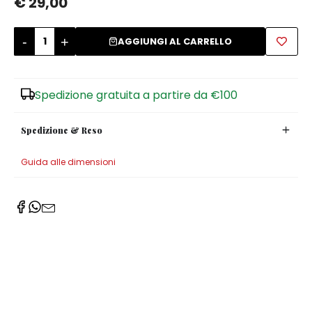
€ 29,00
Zuccheriere
-
+
AGGIUNGI AL CARRELLO
Spedizione gratuita a partire da €100
Spedizione & Reso
Guida alle dimensioni