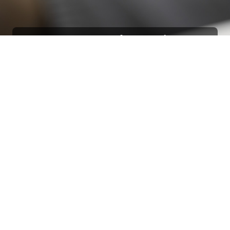
Resta aggiornato!
Registrati adesso alla nostra newsletter per
ricevere il 10% di sconto sul tuo acquisto e le
nostre promozioni!
Iscriviti
Ho letto e accetto le condizioni contenute nella
Privacy Policy
.
Ottimo