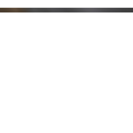
Resta aggiornato!
Registrati adesso alla nostra newsletter per
ricevere il 10% di sconto sul tuo acquisto e le
nostre promozioni!
Iscriviti
Ho letto e accetto le condizioni contenute nella
Privacy Policy
.