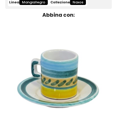
Linea
Mangiallegro
Collezione
Naxos
Abbina con: