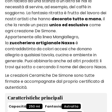
con facilità da una stanza a un'altra se hai la
necessità di servire, ad esempio, del caffè in
soggiorno. La fantasia ritratta è frutto del lavoro dei
nostri artisti che hanno
decorato tutto a mano
, il
che la rende un pezzo
unico ed esclusivo
come
ogni creazione De Simone.
Appartenente alla linea Mangiallegro,
la
zuccheriera artigianale Naxos
è
contraddistinta da colori accesi che donano
allegria a qualsiasi tavola, cucina e ambiente in
generale. Puoi abbinarla anche ad altri prodotti: li
trovi qui sotto o cercando il nome del decoro Naxos.
Le creazioni Ceramiche De Simone sono tutte
firmate e accompagnate dal proprio certificato di
autenticità.
Caratteristiche principali
Capacità
250 ml
Fantasia
Astratta