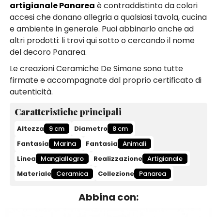
artigianale Panarea
è contraddistinto da colori
accesi che donano allegria a qualsiasi tavola, cucina
e ambiente in generale. Puoi abbinarlo anche ad
altri prodotti: li trovi qui sotto o cercando il nome
del decoro Panarea.
Le creazioni Ceramiche De Simone sono tutte
firmate e accompagnate dal proprio certificato di
autenticità.
Caratteristiche principali
Altezza
9 cm
Diametro
8 cm
Fantasia
Marina
Fantasia
Animali
Linea
Mangiallegro
Realizzazione
Artigianale
Materiale
Ceramica
Collezione
Panarea
Abbina con: