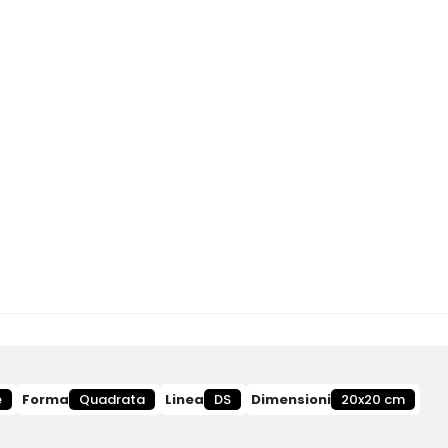
e
Forma
Quadrata
Linea
DS
Dimensioni
20x20 cm