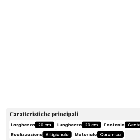
Caratteristiche principali
Larghezza
20 cm
Lunghezza
20 cm
Fantasia
Gent
Realizzazione
Artigianale
Materiale
Ceramica